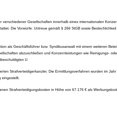
er verschiedener Gesellschaften innerhalb eines internationalen Konz
tattet. Die Vorwürfe: Untreue gemäß § 266 StGB sowie Bestechlichkei
ktion als Geschäftsführer bzw. Syndikusanwalt mit einem weiteren Bete
sellschaften abzuschließen und Konzernleistungen wie Reinigungs- ode
itbeschuldigten U.
isierten Strafverteidigerkanzlei. Die Ermittlungsverfahren wurden im 
eingestellt.
denen Strafverteidigungskosten in Höhe von 67.176 € als Werbungskos