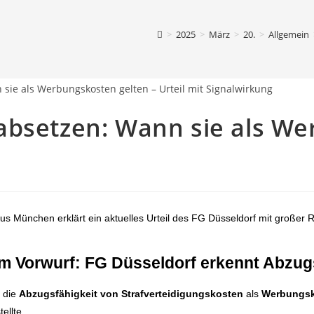
>
2025
>
März
>
20.
>
Allgemein
absetzen: Wann sie als We
s München erklärt ein aktuelles Urteil des FG Düsseldorf mit großer R
em Vorwurf: FG Düsseldorf erkennt Abzug
die
Abzugsfähigkeit von Strafverteidigungskosten
als
Werbungs
ellte.