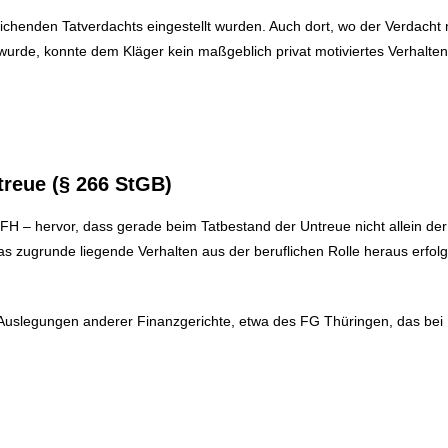
eichenden Tatverdachts eingestellt wurden. Auch dort, wo der Verdacht
t wurde, konnte dem Kläger kein maßgeblich privat motiviertes Verhal
reue (§ 266 StGB)
H – hervor, dass gerade beim Tatbestand der Untreue nicht allein de
 zugrunde liegende Verhalten aus der beruflichen Rolle heraus erfolgt
e Auslegungen anderer Finanzgerichte, etwa des FG Thüringen, das be