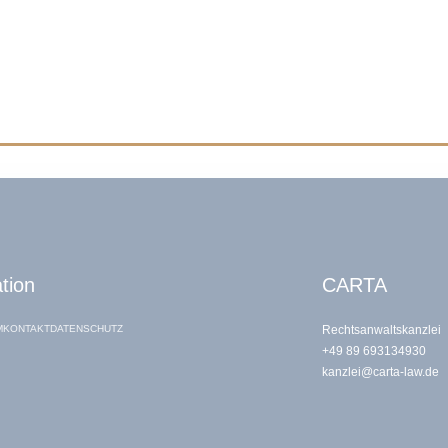
 für Sie da. Als Anwalt für Strafrecht und insbesondere als Fachanwalt f
tion
CARTA
M
KONTAKT
DATENSCHUTZ
Rechtsanwaltskanzlei
+49 89 693134930
kanzlei@carta-law.de